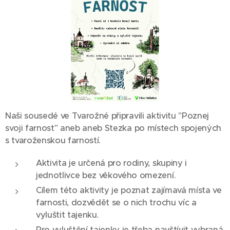
Naši sousedé ve Tvarožné připravili aktivitu "Poznej
svoji farnost" aneb aneb Stezka po místech spojených
s tvaroženskou farností.
Aktivita je určená pro rodiny, skupiny i
jednotlivce bez věkového omezení.
Cílem této aktivity je poznat zajímavá místa ve
farnosti, dozvědět se o nich trochu víc a
vyluštit tajenku.
Pro vyluštění tajenky je třeba navštívit vybraná