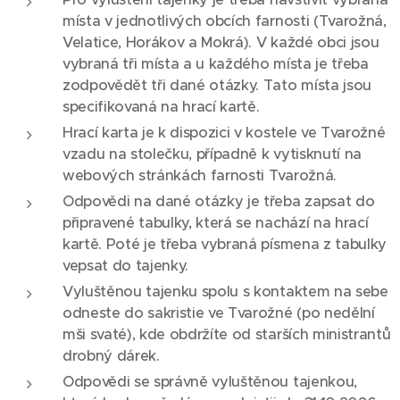
místa v jednotlivých obcích farnosti (Tvarožná,
Velatice, Horákov a Mokrá). V každé obci jsou
vybraná tři místa a u každého místa je třeba
zodpovědět tři dané otázky. Tato místa jsou
specifikovaná na hrací kartě.
Hrací karta je k dispozici v kostele ve Tvarožné
vzadu na stolečku, případně k vytisknutí na
webových stránkách farnosti Tvarožná.
Odpovědi na dané otázky je třeba zapsat do
připravené tabulky, která se nachází na hrací
kartě. Poté je třeba vybraná písmena z tabulky
vepsat do tajenky.
Vyluštěnou tajenku spolu s kontaktem na sebe
odneste do sakristie ve Tvarožné (po nedělní
mši svaté), kde obdržíte od starších ministrantů
drobný dárek.
Odpovědi se správně vyluštěnou tajenkou,