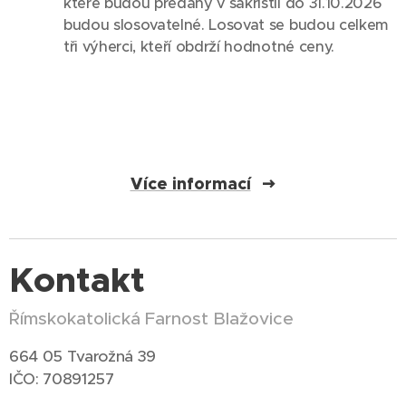
které budou předány v sakristii do 31.10.2026
budou slosovatelné. Losovat se budou celkem
tři výherci, kteří obdrží hodnotné ceny.
Více informací
Kontakt
Římskokatolická Farnost Blažovice
664 05 Tvarožná 39
IČO: 70891257